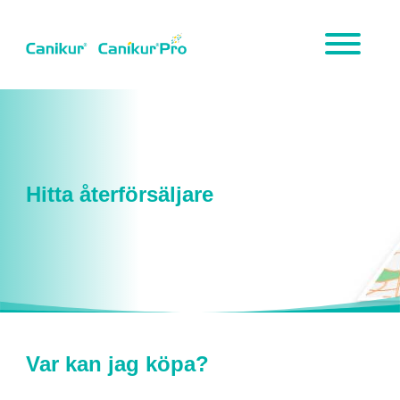
Skip
to
main
content
Hitta återförsäljare
Var kan jag köpa?