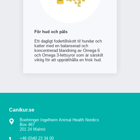
För hud och päls
Ett dagligt fodertillskott til hundar och
katter med en balanserad och
koncentrerad blandning av Omega 6
och Omega 3-fettsyror som är särskilt
viktig för att upprätthålla en frisk hud.
Canikur.se
Boehringer Ingelheim Animal Health Nordics
Box 467
201 24 Malmö
+46 (0)40 23 34 00