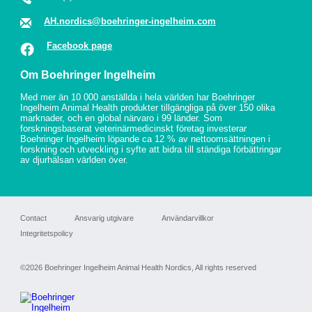
AH.nordics@boehringer-ingelheim.com
Facebook page
Om Boehringer Ingelheim
Med mer än 10 000 anställda i hela världen har Boehringer
Ingelheim Animal Health produkter tillgängliga på över 150 olika
marknader, och en global närvaro i 99 länder. Som
forskningsbaserat veterinärmedicinskt företag investerar
Boehringer Ingelheim löpande ca 12 % av nettoomsättningen i
forskning och utveckling i syfte att bidra till ständiga förbättringar
av djurhälsan världen över.
Footer
Contact
Ansvarig utgivare
Användarvillkor
Integritetspolicy
©2026 Boehringer Ingelheim Animal Health Nordics, All rights reserved